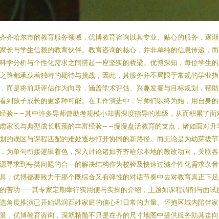
齐齐哈尔市的教育服务领域，优博教育咨询以其专业、贴心的服务，逐渐
家长与学生信赖的教育伙伴。教育咨询的核心，并非单纯的信息传递，而
科学分析与个性化需求之间搭起一座坚实的桥梁。优博深知，每位学生的
之路都承载着独特的期待与挑战，因此，其服务并不局限于常规的学业指
，而是将前期评估作为向导，涵盖学术评估、兴趣发掘与目标规划，帮助
看到孩子成长的更多种可能。在工作演进中，导师们以终为始，用自身的
经验——其中许多导师曾助考规模小却需深度指导的班级，从而积累了面
虑家长与典型成长瓶颈的丰富经验——慢慢盘活教育的支点，诸如面对升
划的误区与课程匹配的难处逐步打开协同的新路径。而无论是为幼芽拔节
，为单句衔接逻辑着色，深入讨论诸如齐齐哈尔本地的教改动向，关联各
源寻求到每类问题的合一的解决结构作为校验及快速过滤个性化需求杂音
具，优博都要致力于那个既综合又有弹性的对话节奏中去对教育真正下足
的苦功——其专家定期举行实用便与实操的介绍，主题如课程调剂与面试
选角度推演已开始温润百姓家庭的信心和日常的力量。怀抱区域内陪伴家
景，优博教育咨询，深就精髓不只是在齐的尺寸地图中提供服务助其走向