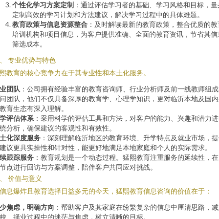
个性化学习方案定制
：通过评估学习者的基础、学习风格和目标，量
定制高效的学习计划和方法建议，解决学习过程中的具体难题。
教育政策与信息资源整合
：及时解读最新的教育政策，整合优质的教
培训机构和项目信息，为客户提供准确、全面的教育资讯，节省其信
筛选成本。
、 专业优势与特色
熙教育的核心竞争力在于其专业性和本土化服务。
业团队
：公司拥有经验丰富的教育咨询师、行业分析师及前一线教师组成
问团队，他们不仅具备深厚的教育学、心理学知识，更对临沂本地及国内
教育生态有深入理解。
学评估体系
：采用科学的评估工具和方法，对客户的能力、兴趣和潜力进
统分析，确保建议的客观性和有效性。
土化深度服务
：深刻理解临沂地区的教育环境、升学特点及就业市场，提
建议更具实操性和针对性，能更好地满足本地家庭和个人的实际需求。
续跟踪服务
：教育规划是一个动态过程。猛熙教育注重服务的延续性，在
节点进行回访与方案调整，陪伴客户共同应对挑战。
、 价值与意义
信息爆炸且教育选择日益多元的今天，猛熙教育信息咨询的价值在于：
少焦虑，明确方向
：帮助客户及其家庭在纷繁复杂的信息中厘清思路，减
校、择业过程中的迷茫与焦虑，树立清晰的目标。